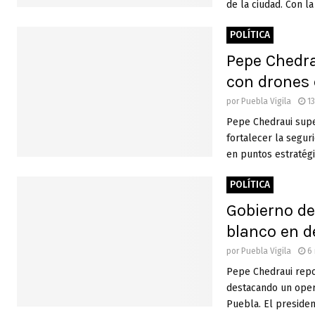
de la ciudad. Con la 
POLÍTICA
Pepe Chedra
con drones 
por
Puebla Vigila
1
Pepe Chedraui super
fortalecer la segu
en puntos estratégi
POLÍTICA
Gobierno de
blanco en d
por
Puebla Vigila
6
Pepe Chedraui repor
destacando un opera
Puebla. El president