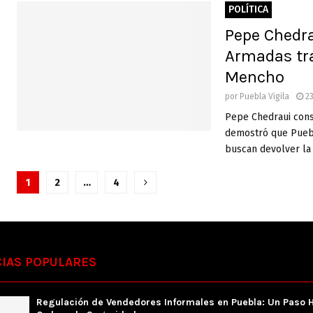
POLÍTICA
Pepe Chedra
Armadas tra
Mencho
por
Puebla Vigila
23
Pepe Chedraui cons
demostró que Puebla
buscan devolver la 
P
1
2
…
4
a
g
i
IAS POPULARES
n
Regulación de Vendedores Informales en Puebla: Un Paso H
a