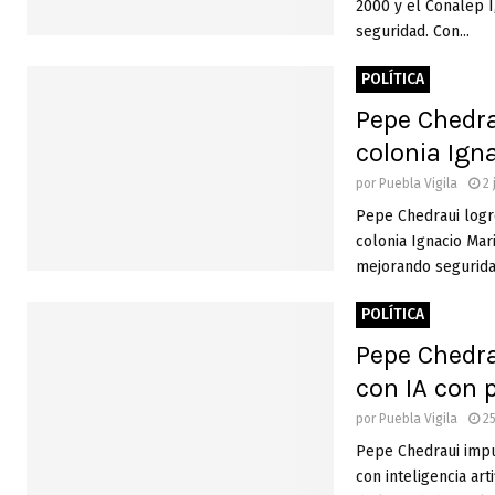
2000 y el Conalep I
seguridad. Con...
POLÍTICA
Pepe Chedra
colonia Ign
por
Puebla Vigila
2 
Pepe Chedraui logr
colonia Ignacio Mari
mejorando seguridad
POLÍTICA
Pepe Chedra
con IA con 
por
Puebla Vigila
2
Pepe Chedraui impu
con inteligencia art