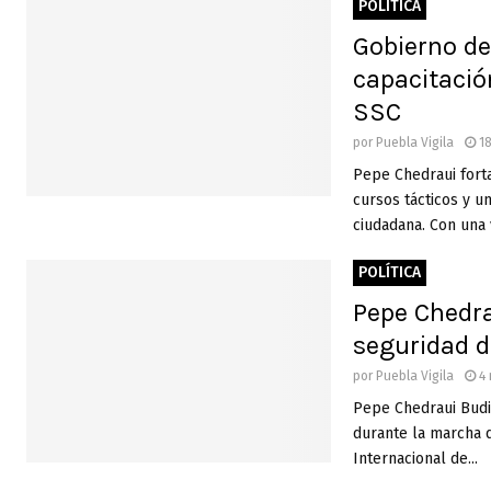
POLÍTICA
Gobierno de
capacitació
SSC
por
Puebla Vigila
18
Pepe Chedraui forta
cursos tácticos y u
ciudadana. Con una v
POLÍTICA
Pepe Chedra
seguridad d
por
Puebla Vigila
4 
Pepe Chedraui Budib
durante la marcha 
Internacional de...