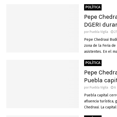
POLÍTICA
Pepe Chedrau
DGERI duran
por
Puebla Vigila
27
Pepe Chedraui Budib
zona de la Feria de
asistentes. En el ma
POLÍTICA
Pepe Chedra
Puebla cap
por
Puebla Vigila
6 
Puebla capital cerr
afluencia turística
Chedraui. La capital