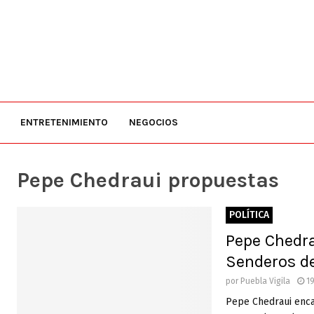
ENTRETENIMIENTO
NEGOCIOS
Pepe Chedraui propuestas
POLÍTICA
Pepe Chedra
Senderos d
por
Puebla Vigila
19
Pepe Chedraui enca