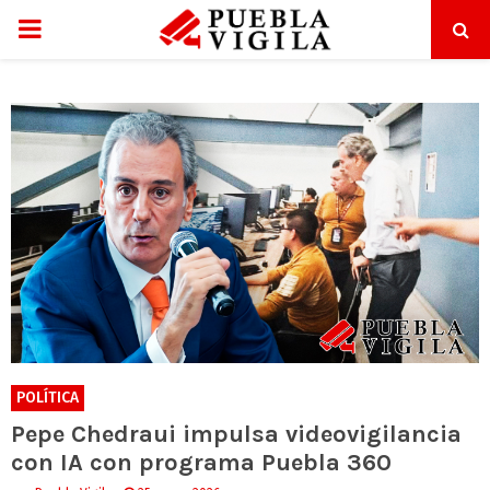
P
R
I
M
A
R
Y
POLÍTICA
Pepe Chedraui impulsa videovigilancia
M
con IA con programa Puebla 360