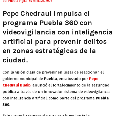
por
Puebla Vigila
25 mayo, 2026
E
Pepe Chedraui impulsa el
N
programa Puebla 360 con
U
videovigilancia con inteligencia
artificial para prevenir delitos
en zonas estratégicas de la
ciudad.
Con la visión clara de prevenir en lugar de reaccionar, el
gobierno municipal de
Puebla
, encabezado por
Pepe
Chedraui Budib
, anunció el fortalecimiento de la seguridad
pública a través de un innovador sistema de videovigilancia
con inteligencia artificial, como parte del programa
Puebla
360
.
Este proyecto representa un paso firme hacia la